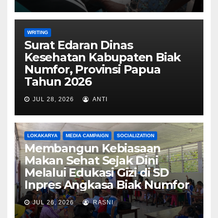
WRITING
Surat Edaran Dinas
Kesehatan Kabupaten Biak
Numfor, Provinsi Papua
Tahun 2026
JUL 28, 2026
ANTI
LOKAKARYA
MEDIA CAMPAIGN
SOCIALIZATION
Membangun Kebiasaan
Makan Sehat Sejak Dini
Melalui Edukasi Gizi di SD
Inpres Angkasa Biak Numfor
JUL 26, 2026
RASNI