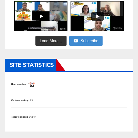
Load More...
Subscribe
SITE STATISTICS
Users online:
0
Visitors today :
13
Total visitors :
24,647