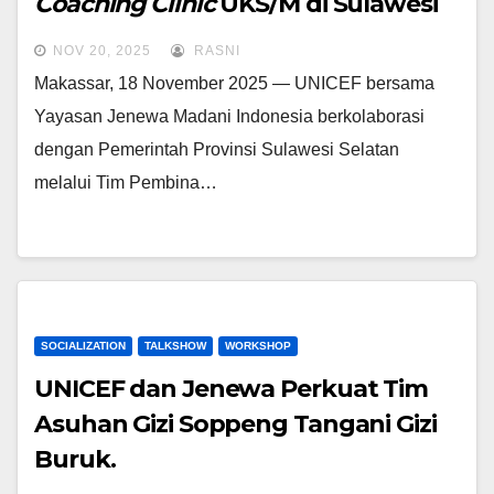
Coaching Clinic
UKS/M
di Sulawesi
Selatan Tahun 2025
NOV 20, 2025
RASNI
Makassar, 18 November 2025 — UNICEF bersama
Yayasan Jenewa Madani Indonesia berkolaborasi
dengan Pemerintah Provinsi Sulawesi Selatan
melalui Tim Pembina…
SOCIALIZATION
TALKSHOW
WORKSHOP
UNICEF dan Jenewa Perkuat Tim
Asuhan Gizi Soppeng Tangani Gizi
Buruk.