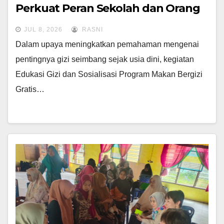
Perkuat Peran Sekolah dan Orang
Tua dalam Mewujudkan Generasi
JUL 8, 2026
RASNI
Sehat
Dalam upaya meningkatkan pemahaman mengenai
pentingnya gizi seimbang sejak usia dini, kegiatan
Edukasi Gizi dan Sosialisasi Program Makan Bergizi
Gratis…