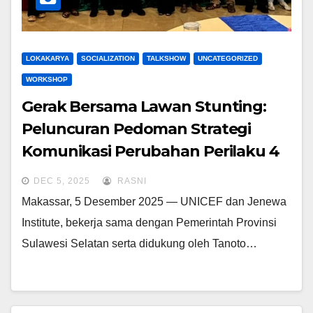
LOKAKARYA
SOCIALIZATION
TALKSHOW
UNCATEGORIZED
WORKSHOP
Gerak Bersama Lawan Stunting:
Peluncuran Pedoman Strategi
Komunikasi Perubahan Perilaku
4
Kabupaten di Sulawesi Selatan
DEC 5, 2025
RASNI
Makassar, 5 Desember 2025 — UNICEF dan Jenewa
Institute, bekerja sama dengan Pemerintah Provinsi
Sulawesi Selatan serta didukung oleh Tanoto…