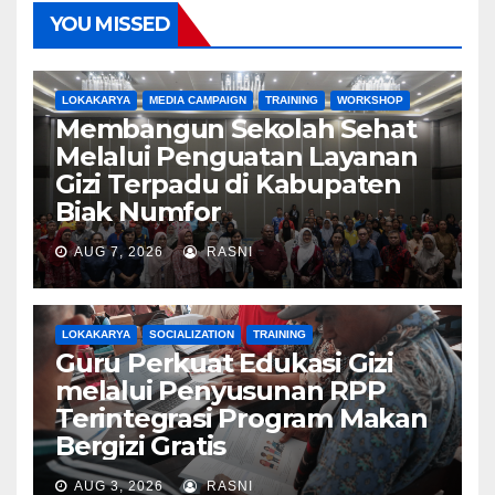
YOU MISSED
LOKAKARYA
MEDIA CAMPAIGN
TRAINING
WORKSHOP
Membangun Sekolah Sehat
Melalui Penguatan Layanan
Gizi Terpadu di Kabupaten
Biak Numfor
AUG 7, 2026
RASNI
LOKAKARYA
SOCIALIZATION
TRAINING
Guru Perkuat Edukasi Gizi
melalui Penyusunan RPP
Terintegrasi Program Makan
Bergizi Gratis
AUG 3, 2026
RASNI