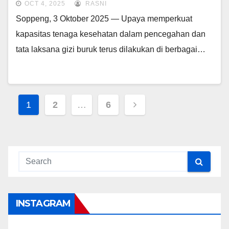
OCT 4, 2025
RASNI
Soppeng, 3 Oktober 2025 — Upaya memperkuat
kapasitas tenaga kesehatan dalam pencegahan dan
tata laksana gizi buruk terus dilakukan di berbagai…
Posts
1
2
…
6
navigation
INSTAGRAM