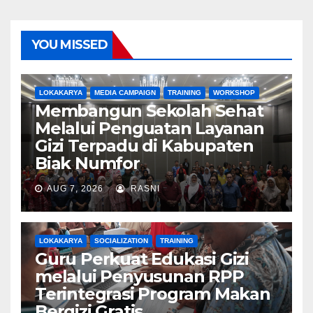
YOU MISSED
LOKAKARYA
MEDIA CAMPAIGN
TRAINING
WORKSHOP
Membangun Sekolah Sehat
Melalui Penguatan Layanan
Gizi Terpadu di Kabupaten
Biak Numfor
AUG 7, 2026
RASNI
LOKAKARYA
SOCIALIZATION
TRAINING
Guru Perkuat Edukasi Gizi
melalui Penyusunan RPP
Terintegrasi Program Makan
Bergizi Gratis