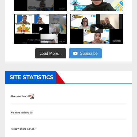
Load More...
Subscribe
SITE STATISTICS
Users online:
0
Visitors today :
30
Total visitors :
24,567