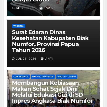
AUG 3, 2026
RASNI
WRITING
Surat Edaran Dinas
Kesehatan Kabupaten Biak
Numfor, Provinsi Papua
Tahun 2026
JUL 28, 2026
ANTI
LOKAKARYA
MEDIA CAMPAIGN
SOCIALIZATION
Membangun Kebiasaan
Makan Sehat Sejak Dini
Melalui Edukasi Gizi di SD
Inpres Angkasa Biak Numfor