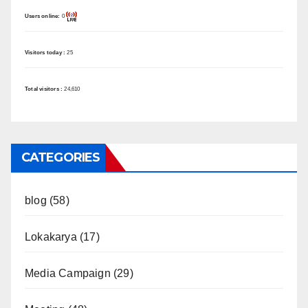
Users online:
0
Visitors today :
25
Total visitors :
24,610
CATEGORIES
blog
(58)
Lokakarya
(17)
Media Campaign
(29)