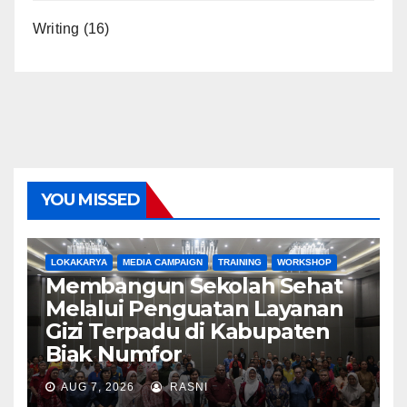
Writing
(16)
YOU MISSED
LOKAKARYA
MEDIA CAMPAIGN
TRAINING
WORKSHOP
Membangun Sekolah Sehat
Melalui Penguatan Layanan
Gizi Terpadu di Kabupaten
Biak Numfor
AUG 7, 2026
RASNI