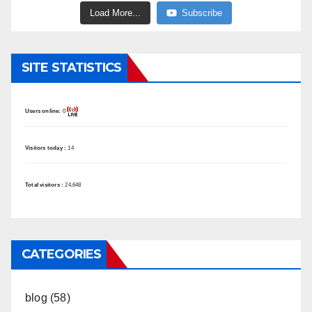
Load More...
Subscribe
SITE STATISTICS
Users online:
0
Visitors today :
14
Total visitors :
24,648
CATEGORIES
blog
(58)