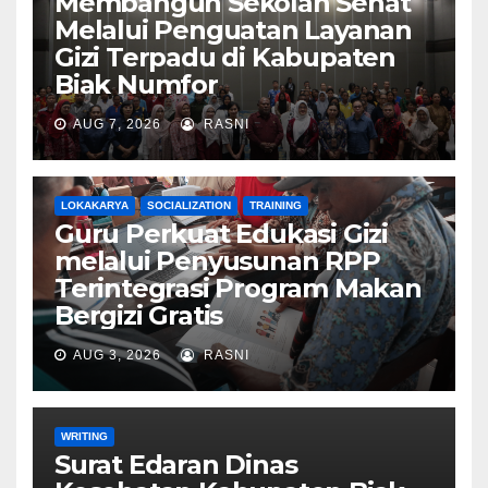
Membangun Sekolah Sehat
Melalui Penguatan Layanan
Gizi Terpadu di Kabupaten
Biak Numfor
AUG 7, 2026
RASNI
LOKAKARYA
SOCIALIZATION
TRAINING
Guru Perkuat Edukasi Gizi
melalui Penyusunan RPP
Terintegrasi Program Makan
Bergizi Gratis
AUG 3, 2026
RASNI
WRITING
Surat Edaran Dinas