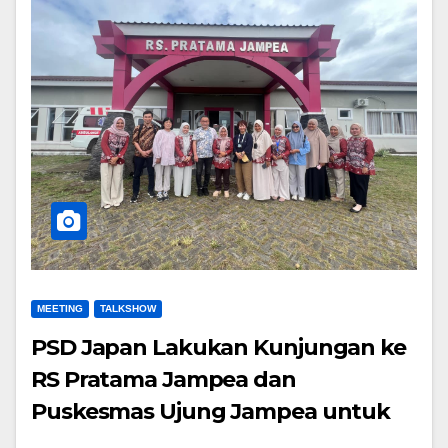
MEETING
TALKSHOW
PSD Japan Lakukan Kunjungan ke
RS Pratama Jampea dan
Puskesmas Ujung Jampea untuk
Mendukung Penguatan Layanan