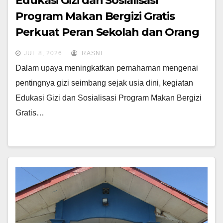
Edukasi Gizi dan Sosialisasi
Program Makan Bergizi Gratis
Perkuat Peran Sekolah dan Orang
Tua dalam Mewujudkan Generasi
JUL 8, 2026
RASNI
Sehat
Dalam upaya meningkatkan pemahaman mengenai
pentingnya gizi seimbang sejak usia dini, kegiatan
Edukasi Gizi dan Sosialisasi Program Makan Bergizi
Gratis…