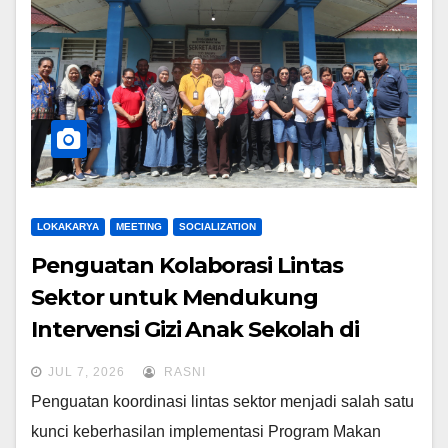
LOKAKARYA
MEETING
SOCIALIZATION
Penguatan Kolaborasi Lintas
Sektor untuk Mendukung
Intervensi Gizi Anak Sekolah di
Kabupaten Biak Numfor
JUL 7, 2026
RASNI
Penguatan koordinasi lintas sektor menjadi salah satu
kunci keberhasilan implementasi Program Makan