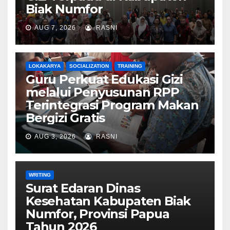
Biak Numfor
AUG 7, 2026
RASNI
LOKAKARYA
SOCIALIZATION
TRAINING
Guru Perkuat Edukasi Gizi
melalui Penyusunan RPP
Terintegrasi Program Makan
Bergizi Gratis
AUG 3, 2026
RASNI
WRITING
Surat Edaran Dinas
Kesehatan Kabupaten Biak
Numfor, Provinsi Papua
Tahun 2026