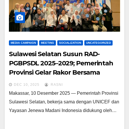
MEDIA CAMPAIGN
MEETING
SOCIALIZATION
UNCATEGORIZED
Sulawesi Selatan Susun RAD-
PGBPSDL 2025–2029; Pemerintah
Provinsi Gelar Rakor Bersama
UNICEF dan Jenewa Madani
DEC 10, 2025
RASNI
Indonesia
Makassar, 10 Desember 2025 — Pemerintah Provinsi
Sulawesi Selatan, bekerja sama dengan UNICEF dan
Yayasan Jenewa Madani Indonesia didukung oleh…