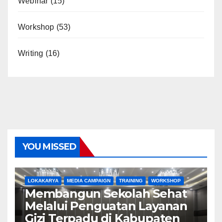
Webinar
(15)
Workshop
(53)
Writing
(16)
YOU MISSED
LOKAKARYA
MEDIA CAMPAIGN
TRAINING
WORKSHOP
Membangun Sekolah Sehat
Melalui Penguatan Layanan
Gizi Terpadu di Kabupaten