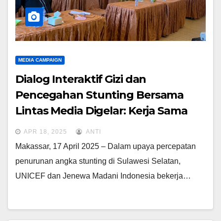
MEDIA CAMPAIGN
Dialog Interaktif Gizi dan
Pencegahan Stunting Bersama
Lintas Media Digelar: Kerja Sama
UNICEF, Jenewa, dan Pemerintah
APR 18, 2025
ANTI
Provinsi Sulawesi Selatan￼
Makassar, 17 April 2025 – Dalam upaya percepatan
penurunan angka stunting di Sulawesi Selatan,
UNICEF dan Jenewa Madani Indonesia bekerja…