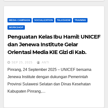
MEDIA CAMPAIGN
SOCIALIZATION
TALKSHOW
TRAINING
WORKSHOP
Penguatan Kelas Ibu Hamil: UNICEF
dan Jenewa Institute Gelar
Orientasi Media KIE Gizi di Kab.
Pinrang.
SEP 25, 2025
ANTI
Pinrang, 24 September 2025 – UNICEF bersama
Jenewa Institute dengan dukungan Pemerintah
Provinsi Sulawesi Selatan dan Dinas Kesehatan
Kabupaten Pinrang,…