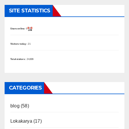
SITE STATISTICS
Users online:
0
Visitors today :
21
Total visitors :
24,606
CATEGORIES
blog
(58)
Lokakarya
(17)