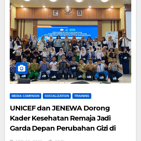
MEDIA CAMPAIGN
SOCIALIZATION
TRAINING
UNICEF dan JENEWA Dorong
Kader Kesehatan Remaja Jadi
Garda Depan Perubahan Gizi di
Kota Makassar