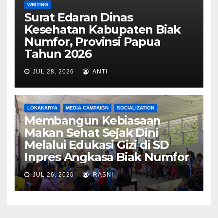
WRITING
Surat Edaran Dinas
Kesehatan Kabupaten Biak
Numfor, Provinsi Papua
Tahun 2026
JUL 28, 2026
ANTI
LOKAKARYA
MEDIA CAMPAIGN
SOCIALIZATION
Membangun Kebiasaan
Makan Sehat Sejak Dini
Melalui Edukasi Gizi di SD
Inpres Angkasa Biak Numfor
JUL 26, 2026
RASNI