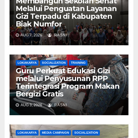
Membangun Sekolah Sehat
Melalui Penguatan Layanan
Gizi Terpadu di Kabupaten
Biak Numfor
AUG 7, 2026
RASNI
LOKAKARYA
SOCIALIZATION
TRAINING
Guru Perkuat Edukasi Gizi
melalui Penyusunan RPP
Terintegrasi Program Makan
Bergizi Gratis
AUG 3, 2026
RASNI
LOKAKARYA
MEDIA CAMPAIGN
SOCIALIZATION