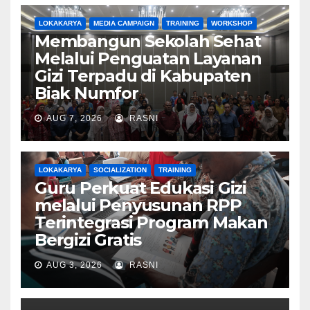
LOKAKARYA
MEDIA CAMPAIGN
TRAINING
WORKSHOP
Membangun Sekolah Sehat
Melalui Penguatan Layanan
Gizi Terpadu di Kabupaten
Biak Numfor
AUG 7, 2026
RASNI
LOKAKARYA
SOCIALIZATION
TRAINING
Guru Perkuat Edukasi Gizi
melalui Penyusunan RPP
Terintegrasi Program Makan
Bergizi Gratis
AUG 3, 2026
RASNI