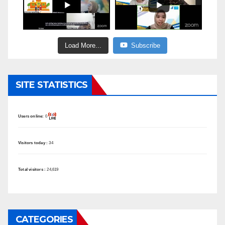
Load More...
Subscribe
SITE STATISTICS
Users online:
0
Visitors today :
34
Total visitors :
24,619
CATEGORIES