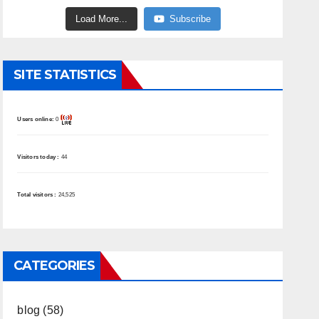
Load More...
Subscribe
SITE STATISTICS
Users online:
0
Visitors today :
44
Total visitors :
24,525
CATEGORIES
blog
(58)