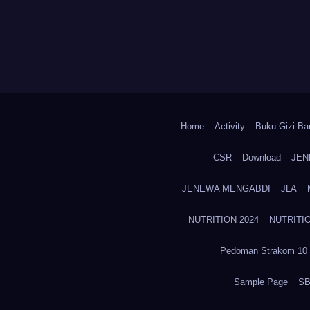
Home
Activity
Buku Gizi Ban
CSR
Download
JEN
JENEWA MENGABDI
JLA
NUTRITION 2024
NUTRITIO
Pedoman Strakom 10 
Sample Page
SB