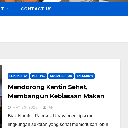
CT
CONTACT US
LOKAKARYA
MEETING
SOCIALIZATION
TALKSHOW
Mendorong Kantin Sehat,
Membangun Kebiasaan Makan
Bergizi di Sekolah
MAY 23, 2026
ANTI
Biak Numfor, Papua – Upaya menciptakan
lingkungan sekolah yang sehat memerlukan lebih