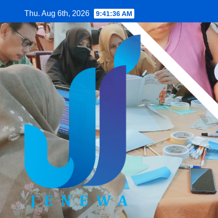
Skip
Thu. Aug 6th, 2026
9:41:37 AM
to
content