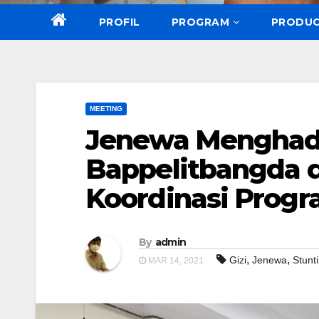
PROFIL
PROGRAM
PRODU
MEETING
Jenewa Menghad
Bappelitbangda 
Koordinasi Progr
By
admin
,
,
Gizi
Jenewa
Stunt
MAR 14, 2021