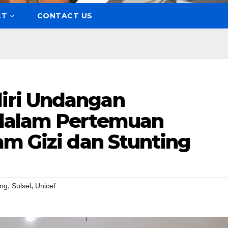
CT
CONTACT US
iri Undangan
dalam Pertemuan
am Gizi dan Stunting
,
,
ing
Sulsel
Unicef