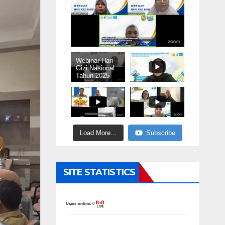
Webinar Hari
Gizi Nasional
Tahun 2025
Load More...
Subscribe
SITE STATISTICS
Users online:
0