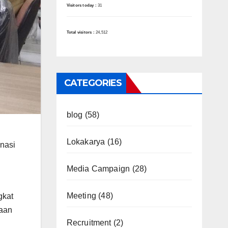
Visitors today :
31
Total visitors :
24,512
CATEGORIES
blog
(58)
Lokakarya
(16)
nasi
Media Campaign
(28)
Meeting
(48)
gkat
yaan
Recruitment
(2)