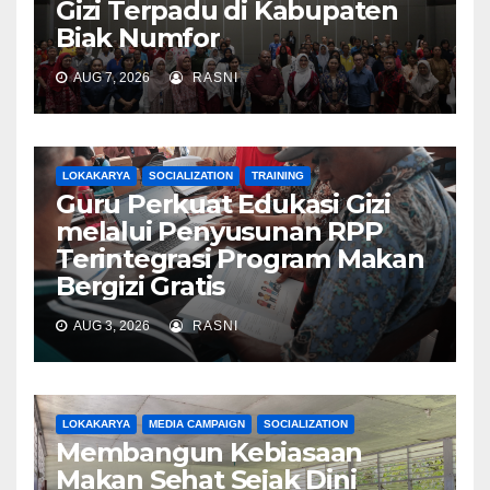
Gizi Terpadu di Kabupaten
Biak Numfor
AUG 7, 2026
RASNI
LOKAKARYA
SOCIALIZATION
TRAINING
Guru Perkuat Edukasi Gizi
melalui Penyusunan RPP
Terintegrasi Program Makan
Bergizi Gratis
AUG 3, 2026
RASNI
LOKAKARYA
MEDIA CAMPAIGN
SOCIALIZATION
Membangun Kebiasaan
Makan Sehat Sejak Dini