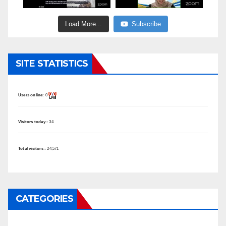
Load More...
Subscribe
SITE STATISTICS
Users online:
0
Visitors today :
34
Total visitors :
24,571
CATEGORIES