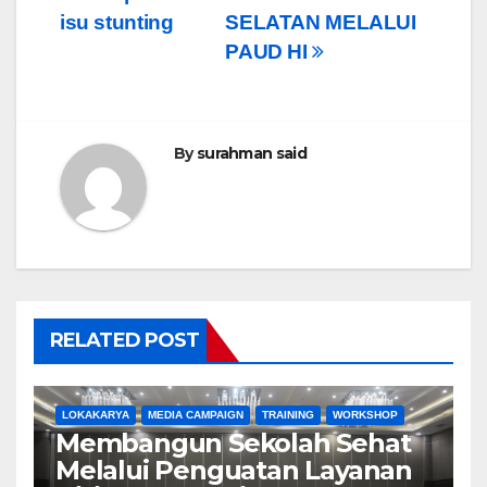
isu stunting
SELATAN MELALUI
PAUD HI
By
surahman said
RELATED POST
LOKAKARYA
MEDIA CAMPAIGN
TRAINING
WORKSHOP
Membangun Sekolah Sehat
Melalui Penguatan Layanan