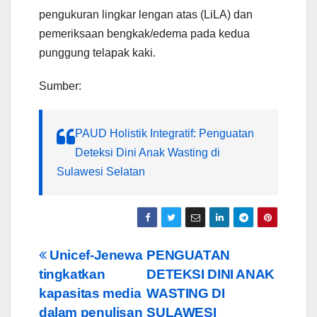
pengukuran lingkar lengan atas (LiLA) dan
pemeriksaan bengkak/edema pada kedua
punggung telapak kaki.
Sumber:
PAUD Holistik Integratif: Penguatan
Deteksi Dini Anak Wasting di
Sulawesi Selatan
Post
Unicef-Jenewa
PENGUATAN
tingkatkan
DETEKSI DINI ANAK
navigation
kapasitas media
WASTING DI
dalam penulisan
SULAWESI