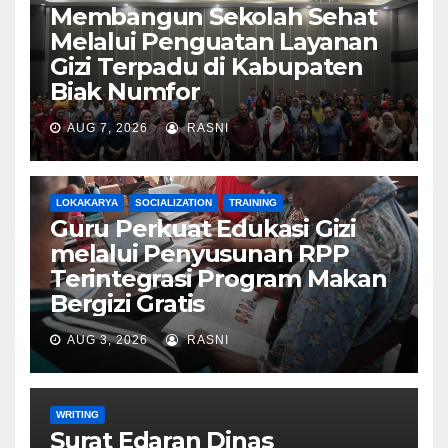
Membangun Sekolah Sehat
Melalui Penguatan Layanan
Gizi Terpadu di Kabupaten
Biak Numfor
AUG 7, 2026
RASNI
LOKAKARYA
SOCIALIZATION
TRAINING
Guru Perkuat Edukasi Gizi
melalui Penyusunan RPP
Terintegrasi Program Makan
Bergizi Gratis
AUG 3, 2026
RASNI
WRITING
Surat Edaran Dinas