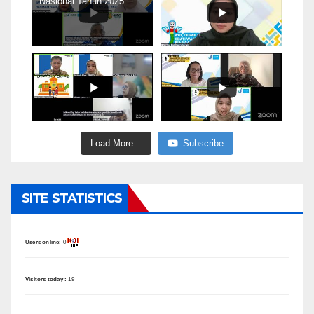
Nasional Tahun 2025
Load More...
Subscribe
SITE STATISTICS
Users online:
0
Visitors today :
19