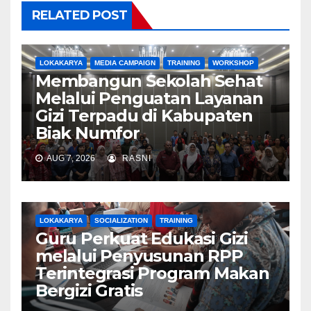
RELATED POST
LOKAKARYA
MEDIA CAMPAIGN
TRAINING
WORKSHOP
Membangun Sekolah Sehat
Melalui Penguatan Layanan
Gizi Terpadu di Kabupaten
Biak Numfor
AUG 7, 2026
RASNI
LOKAKARYA
SOCIALIZATION
TRAINING
Guru Perkuat Edukasi Gizi
melalui Penyusunan RPP
Terintegrasi Program Makan
Bergizi Gratis