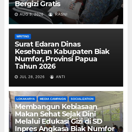
Bergizi Gratis
AUG 3, 2026
RASNI
WRITING
Surat Edaran Dinas
Kesehatan Kabupaten Biak
Numfor, Provinsi Papua
Tahun 2026
JUL 28, 2026
ANTI
LOKAKARYA
MEDIA CAMPAIGN
SOCIALIZATION
Membangun Kebiasaan
Makan Sehat Sejak Dini
Melalui Edukasi Gizi di SD
Inpres Angkasa Biak Numfor