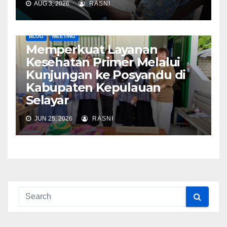
AUG 3, 2026
RASNI
BLOG
MEETING
Memperkuat Layanan
Kesehatan Primer Melalui
Kunjungan ke Posyandu di
Kabupaten Kepulauan
Selayar
JUN 25, 2026
RASNI