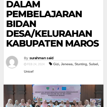
DALAM
PEMBELAJARAN
BIDAN
DESA/KELURAHAN
KABUPATEN MAROS
By
surahman said
,
,
,
,
Gizi
Jenewa
Stunting
Sulsel
FEB 24, 2024
Unicef