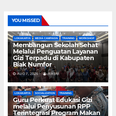
YOU MISSED
LOKAKARYA
MEDIA CAMPAIGN
TRAINING
WORKSHOP
Membangun Sekolah Sehat
Melalui Penguatan Layanan
Gizi Terpadu di Kabupaten
Biak Numfor
AUG 7, 2026
RASNI
LOKAKARYA
SOCIALIZATION
TRAINING
Guru Perkuat Edukasi Gizi
melalui Penyusunan RPP
Terintegrasi Program Makan