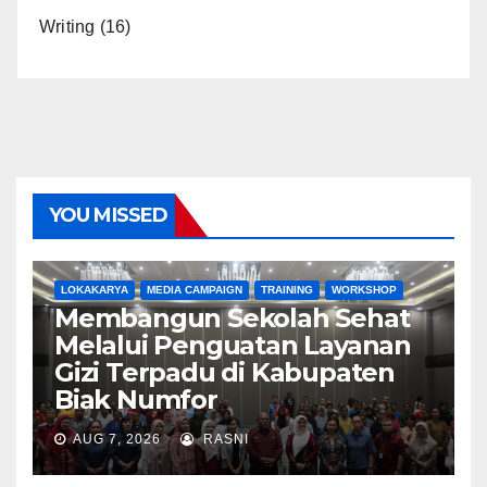
Writing
(16)
YOU MISSED
LOKAKARYA
MEDIA CAMPAIGN
TRAINING
WORKSHOP
Membangun Sekolah Sehat
Melalui Penguatan Layanan
Gizi Terpadu di Kabupaten
Biak Numfor
AUG 7, 2026
RASNI