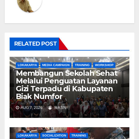
RELATED POST
LOKAKARYA
MEDIA CAMPAIGN
TRAINING
WORKSHOP
Membangun Sekolah Sehat
Melalui Penguatan Layanan
Gizi Terpadu di Kabupaten
Biak Numfor
AUG 7, 2026
RASNI
LOKAKARYA
SOCIALIZATION
TRAINING