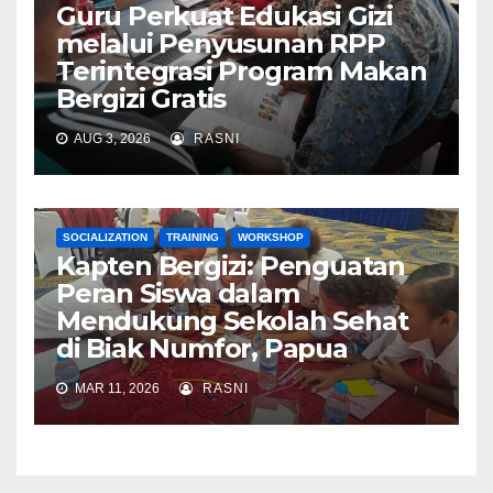
Guru Perkuat Edukasi Gizi
melalui Penyusunan RPP
Terintegrasi Program Makan
Bergizi Gratis
AUG 3, 2026
RASNI
SOCIALIZATION
TRAINING
WORKSHOP
Kapten Bergizi: Penguatan
Peran Siswa dalam
Mendukung Sekolah Sehat
di Biak Numfor, Papua
MAR 11, 2026
RASNI