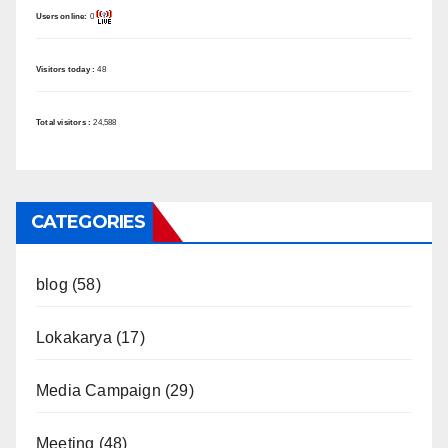
Users online:
0
Visitors today :
48
Total visitors :
24,588
CATEGORIES
blog
(58)
Lokakarya
(17)
Media Campaign
(29)
Meeting
(48)