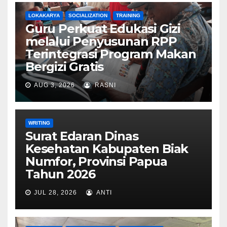
LOKAKARYA
SOCIALIZATION
TRAINING
Guru Perkuat Edukasi Gizi
melalui Penyusunan RPP
Terintegrasi Program Makan
Bergizi Gratis
AUG 3, 2026
RASNI
WRITING
Surat Edaran Dinas
Kesehatan Kabupaten Biak
Numfor, Provinsi Papua
Tahun 2026
JUL 28, 2026
ANTI