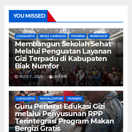
YOU MISSED
LOKAKARYA
MEDIA CAMPAIGN
TRAINING
WORKSHOP
Membangun Sekolah Sehat
Melalui Penguatan Layanan
Gizi Terpadu di Kabupaten
Biak Numfor
AUG 7, 2026
RASNI
LOKAKARYA
SOCIALIZATION
TRAINING
Guru Perkuat Edukasi Gizi
melalui Penyusunan RPP
Terintegrasi Program Makan
Bergizi Gratis