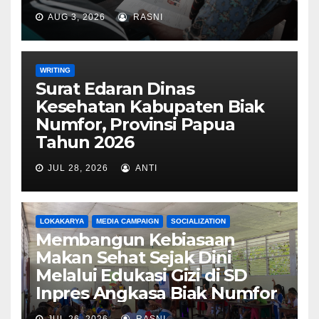
AUG 3, 2026
RASNI
WRITING
Surat Edaran Dinas
Kesehatan Kabupaten Biak
Numfor, Provinsi Papua
Tahun 2026
JUL 28, 2026
ANTI
LOKAKARYA
MEDIA CAMPAIGN
SOCIALIZATION
Membangun Kebiasaan
Makan Sehat Sejak Dini
Melalui Edukasi Gizi di SD
Inpres Angkasa Biak Numfor