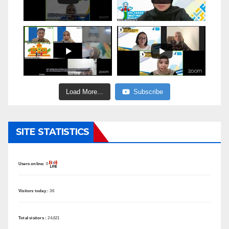
Load More...
Subscribe
SITE STATISTICS
Users online:
0
Visitors today :
36
Total visitors :
24,621