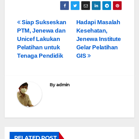
Post
Siap Sukseskan
Hadapi Masalah
PTM, Jenewa dan
Kesehatan,
navigation
Unicef Lakukan
Jenewa Institute
Pelatihan untuk
Gelar Pelatihan
Tenaga Pendidik
GIS
By
admin
RELATED POST