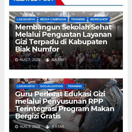
LOKAKARYA
MEDIA CAMPAIGN
TRAINING
WORKSHOP
Membangun Sekolah Sehat
Melalui Penguatan Layanan
Gizi Terpadu di Kabupaten
Biak Numfor
AUG 7, 2026
RASNI
LOKAKARYA
SOCIALIZATION
TRAINING
Guru Perkuat Edukasi Gizi
melalui Penyusunan RPP
Terintegrasi Program Makan
Bergizi Gratis
AUG 3, 2026
RASNI