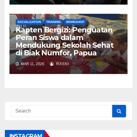
SOCIALIZATION
TRAINING
WORKSHOP
Kapten Bergizi: Penguatan
Peran Siswa dalam
Mendukung Sekolah Sehat
di Biak Numfor, Papua
MAR 11, 2026
RASNI
INSTAGRAM