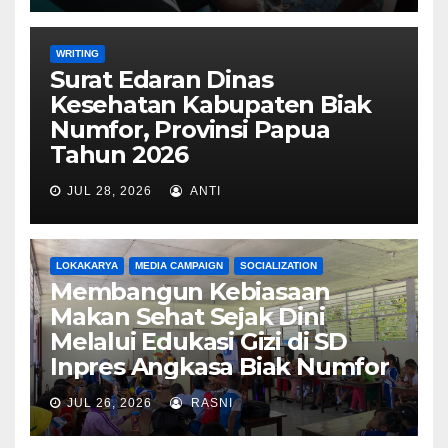
WRITING
Surat Edaran Dinas
Kesehatan Kabupaten Biak
Numfor, Provinsi Papua
Tahun 2026
JUL 28, 2026
ANTI
LOKAKARYA
MEDIA CAMPAIGN
SOCIALIZATION
Membangun Kebiasaan
Makan Sehat Sejak Dini
Melalui Edukasi Gizi di SD
Inpres Angkasa Biak Numfor
JUL 26, 2026
RASNI