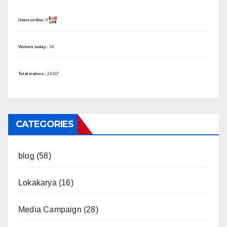
Users online:
0
Visitors today :
36
Total visitors :
24,517
CATEGORIES
blog
(58)
Lokakarya
(16)
Media Campaign
(28)