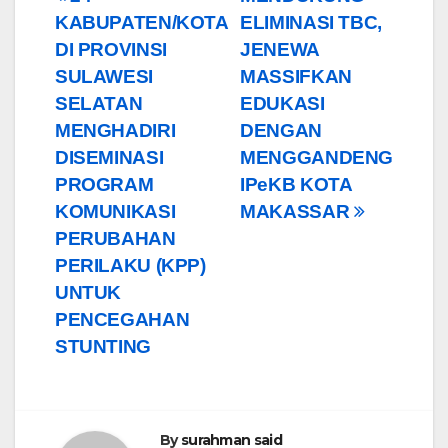
Post
KABUPATEN/KOTA
ELIMINASI TBC,
navigation
DI PROVINSI
JENEWA
SULAWESI
MASSIFKAN
SELATAN
EDUKASI
MENGHADIRI
DENGAN
DISEMINASI
MENGGANDENG
PROGRAM
IPeKB KOTA
KOMUNIKASI
MAKASSAR
PERUBAHAN
PERILAKU (KPP)
UNTUK
PENCEGAHAN
STUNTING
By
surahman said