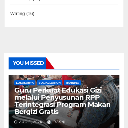
Writing
(16)
YOU MISSED
LOKAKARYA
SOCIALIZATION
TRAINING
Guru Perkuat Edukasi Gizi
melalui Penyusunan RPP
Terintegrasi Program Makan
Bergizi Gratis
AUG 3, 2026
RASNI