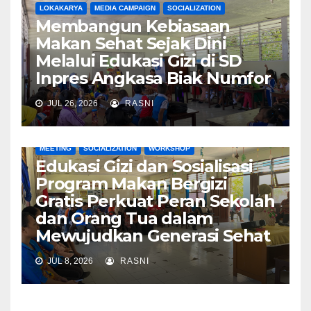
LOKAKARYA
MEDIA CAMPAIGN
SOCIALIZATION
Membangun Kebiasaan
Makan Sehat Sejak Dini
Melalui Edukasi Gizi di SD
Inpres Angkasa Biak Numfor
JUL 26, 2026
RASNI
MEETING
SOCIALIZATION
WORKSHOP
Edukasi Gizi dan Sosialisasi
Program Makan Bergizi
Gratis Perkuat Peran Sekolah
dan Orang Tua dalam
Mewujudkan Generasi Sehat
JUL 8, 2026
RASNI