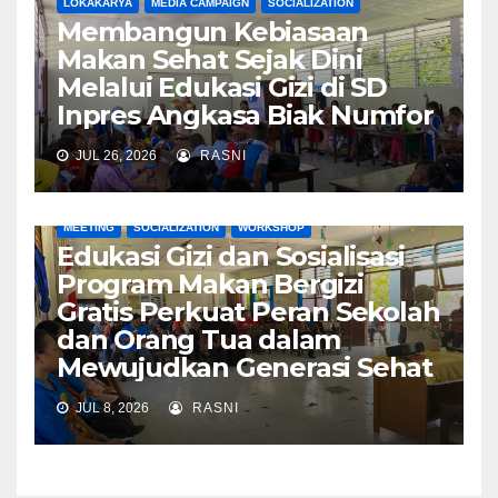
LOKAKARYA
MEDIA CAMPAIGN
SOCIALIZATION
Membangun Kebiasaan
Makan Sehat Sejak Dini
Melalui Edukasi Gizi di SD
Inpres Angkasa Biak Numfor
JUL 26, 2026
RASNI
MEETING
SOCIALIZATION
WORKSHOP
Edukasi Gizi dan Sosialisasi
Program Makan Bergizi
Gratis Perkuat Peran Sekolah
dan Orang Tua dalam
Mewujudkan Generasi Sehat
JUL 8, 2026
RASNI