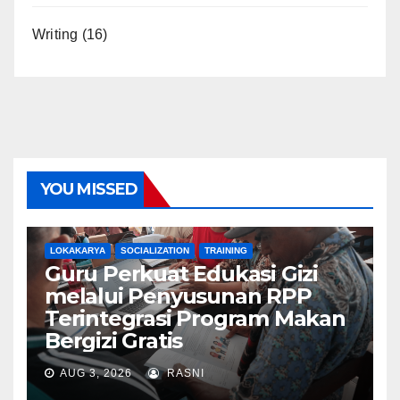
Writing
(16)
YOU MISSED
LOKAKARYA
SOCIALIZATION
TRAINING
Guru Perkuat Edukasi Gizi
melalui Penyusunan RPP
Terintegrasi Program Makan
Bergizi Gratis
AUG 3, 2026
RASNI