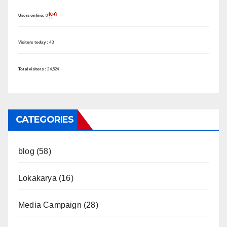
Users online:
0
Visitors today :
43
Total visitors :
24,524
CATEGORIES
blog
(58)
Lokakarya
(16)
Media Campaign
(28)