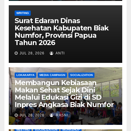
WRITING
Surat Edaran Dinas
Kesehatan Kabupaten Biak
Numfor, Provinsi Papua
Tahun 2026
JUL 28, 2026
ANTI
LOKAKARYA
MEDIA CAMPAIGN
SOCIALIZATION
Membangun Kebiasaan
Makan Sehat Sejak Dini
Melalui Edukasi Gizi di SD
Inpres Angkasa Biak Numfor
JUL 26, 2026
RASNI
MEETING
SOCIALIZATION
WORKSHOP