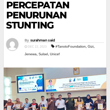
PERCEPATAN
PENURUNAN
STUNTING
By
surahman said
,
,
#TanotoFoundation
Gizi
DEC 22, 2023
,
,
Jenewa
Sulsel
Unicef