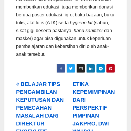
memberikan edukasi juga memberikan donasi
berupa poster edukasi, iqro, buku bacaan, buku
tulis, alat tulis (ATK) serta
hygiene kit
(sabun,
sikat gigi beserta pastanya,
hand sanitizer
dan
masker) agar bisa digunakan untuk keperluan
pembelajaran dan kebersihan diri oleh anak-
anak tersebut.
Post
BELAJAR TIPS
ETIKA
PENGAMBILAN
KEPEMIMPINAN
navigation
KEPUTUSAN DAN
DARI
PEMECAHAN
PERSPEKTIF
MASALAH DARI
PIMPINAN
DIREKTUR
JAKPRO, DWI