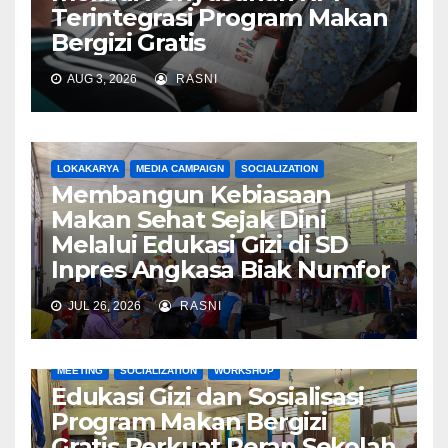
Terintegrasi Program Makan
Bergizi Gratis
AUG 3, 2026
RASNI
LOKAKARYA
MEDIA CAMPAIGN
SOCIALIZATION
Membangun Kebiasaan
Makan Sehat Sejak Dini
Melalui Edukasi Gizi di SD
Inpres Angkasa Biak Numfor
JUL 26, 2026
RASNI
MEETING
SOCIALIZATION
WORKSHOP
Edukasi Gizi dan Sosialisasi
Program Makan Bergizi
Gratis Perkuat Peran Sekolah