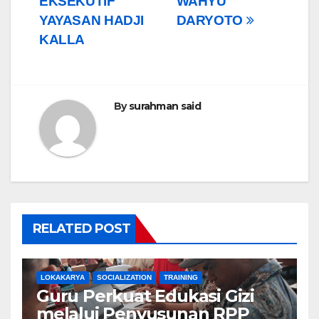
EKSEKUTIF
WAHYU
YAYASAN HADJI
DARYOTO
KALLA
By
surahman said
RELATED POST
LOKAKARYA
SOCIALIZATION
TRAINING
Guru Perkuat Edukasi Gizi
melalui Penyusunan RPP