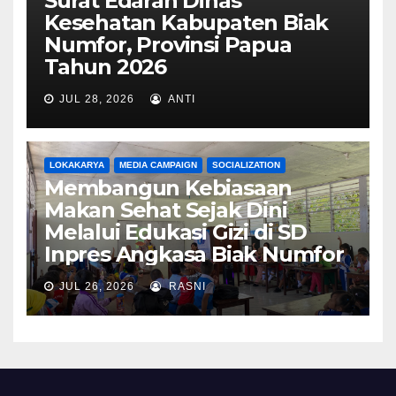
Surat Edaran Dinas
Kesehatan Kabupaten Biak
Numfor, Provinsi Papua
Tahun 2026
JUL 28, 2026
ANTI
LOKAKARYA
MEDIA CAMPAIGN
SOCIALIZATION
Membangun Kebiasaan
Makan Sehat Sejak Dini
Melalui Edukasi Gizi di SD
Inpres Angkasa Biak Numfor
JUL 26, 2026
RASNI