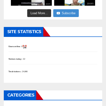
Load More...
Subscribe
SITE STATISTICS
Users online:
0
Visitors today :
32
Total visitors :
24,666
CATEGORIES