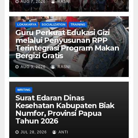
AUG 7, 2026
RASNI
LOKAKARYA
SOCIALIZATION
TRAINING
Guru Perkuat Edukasi Gizi
melalui Penyusunan RPP
Terintegrasi Program Makan
Bergizi Gratis
AUG 3, 2026
RASNI
WRITING
Surat Edaran Dinas
Kesehatan Kabupaten Biak
Numfor, Provinsi Papua
Tahun 2026
JUL 28, 2026
ANTI