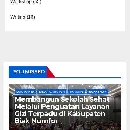
Workshop
(53)
Writing
(16)
YOU MISSED
LOKAKARYA
MEDIA CAMPAIGN
TRAINING
WORKSHOP
Membangun Sekolah Sehat
Melalui Penguatan Layanan
Gizi Terpadu di Kabupaten
Biak Numfor