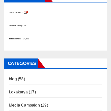
Users online:
2
Visitors today :
16
Total visitors :
24,601
CATEGORIES
blog
(58)
Lokakarya
(17)
Media Campaign
(29)