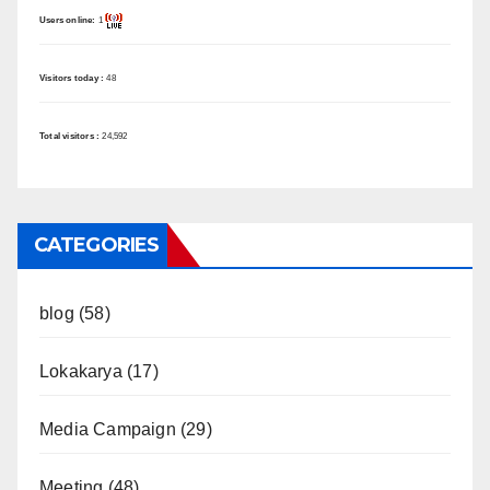
Users online:
1
Visitors today :
48
Total visitors :
24,592
CATEGORIES
blog
(58)
Lokakarya
(17)
Media Campaign
(29)
Meeting
(48)