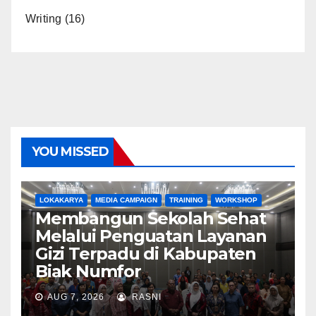
Writing
(16)
YOU MISSED
LOKAKARYA
MEDIA CAMPAIGN
TRAINING
WORKSHOP
Membangun Sekolah Sehat
Melalui Penguatan Layanan
Gizi Terpadu di Kabupaten
Biak Numfor
AUG 7, 2026
RASNI