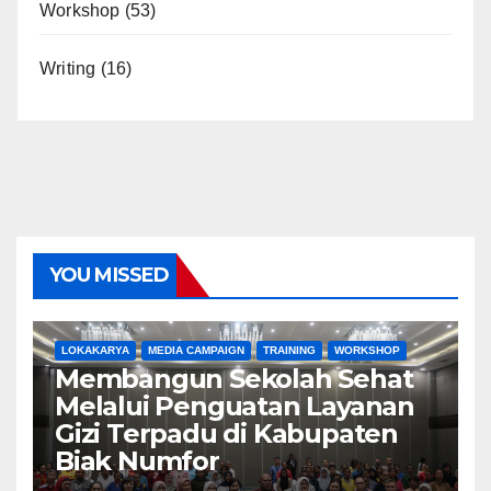
Workshop
(53)
Writing
(16)
YOU MISSED
LOKAKARYA
MEDIA CAMPAIGN
TRAINING
WORKSHOP
Membangun Sekolah Sehat
Melalui Penguatan Layanan
Gizi Terpadu di Kabupaten
Biak Numfor