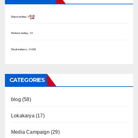
Users online:
0
Visitors today :
34
Total visitors :
24,668
CATEGORIES
blog
(58)
Lokakarya
(17)
Media Campaign
(29)