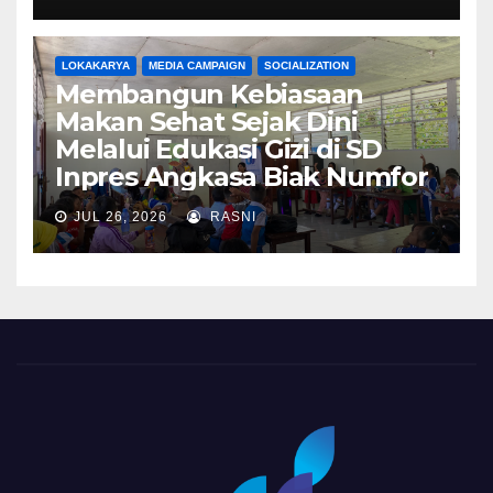
LOKAKARYA
MEDIA CAMPAIGN
SOCIALIZATION
Membangun Kebiasaan
Makan Sehat Sejak Dini
Melalui Edukasi Gizi di SD
Inpres Angkasa Biak Numfor
JUL 26, 2026
RASNI