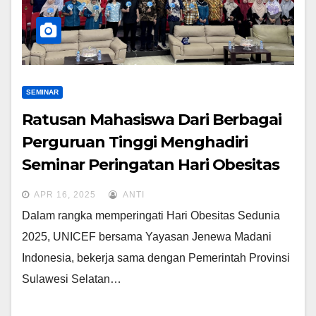
SEMINAR
Ratusan Mahasiswa Dari Berbagai
Perguruan Tinggi Menghadiri
Seminar Peringatan Hari Obesitas
Sedunia 2025 “Changing Systems,
APR 16, 2025
ANTI
Healthier Lives”
Dalam rangka memperingati Hari Obesitas Sedunia
2025, UNICEF bersama Yayasan Jenewa Madani
Indonesia, bekerja sama dengan Pemerintah Provinsi
Sulawesi Selatan…