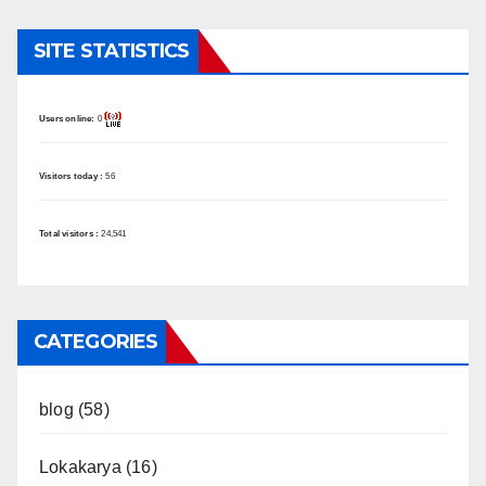
SITE STATISTICS
Users online:
0
Visitors today :
56
Total visitors :
24,541
CATEGORIES
blog
(58)
Lokakarya
(16)