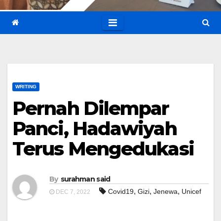
WRITING
Pernah Dilempar
Panci, Hadawiyah
Terus Mengedukasi
By
surahman said
,
,
,
Covid19
Gizi
Jenewa
Unicef
DEC 7, 2022