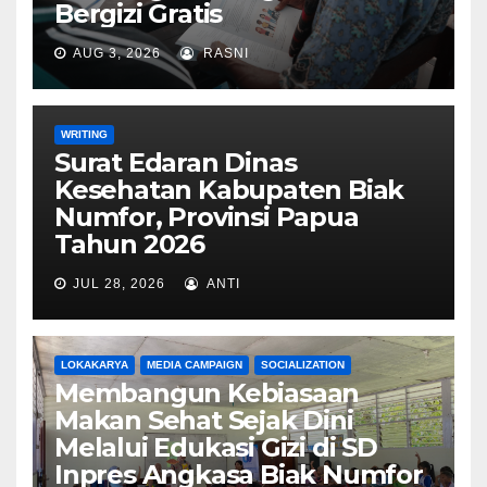
Bergizi Gratis
AUG 3, 2026
RASNI
WRITING
Surat Edaran Dinas
Kesehatan Kabupaten Biak
Numfor, Provinsi Papua
Tahun 2026
JUL 28, 2026
ANTI
LOKAKARYA
MEDIA CAMPAIGN
SOCIALIZATION
Membangun Kebiasaan
Makan Sehat Sejak Dini
Melalui Edukasi Gizi di SD
Inpres Angkasa Biak Numfor