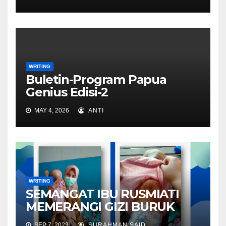
WRITING
Buletin-Program Papua
Genius Edisi-2
MAY 4, 2026
ANTI
WRITING
SEMANGAT IBU RUSMIATI
MEMERANGI GIZI BURUK
SEP 7, 2023
SURAHMAN SAID