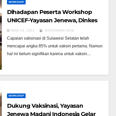
WORKSHOP
Dihadapan Peserta Workshop
UNICEF-Yayasan Jenewa, Dinkes
Sulsel Ungkap Selisih Warga yang
MAR 13, 2022
SURAHMAN SAID
Belum Vaksin kedua Capai 1,9 juta
Capaian vaksinasi di Sulawesi Selatan telah
mencapai angka 85% untuk vaksin pertama. Namun
hal ini belum signifikan karena untuk vaksin…
WORKSHOP
Dukung Vaksinasi, Yayasan
Jenewa Madani Indonesia Gelar