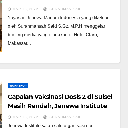
Kegiatan Briefing Media Online
MAR 13, 2022
SURAHMAN SAID
Yayasan Jenewa Madani Indonesia yang diketuai
oleh Surahmansah Said S.Gz, M.P.H menggelar
briefing media yang diadakan di Hotel Claro,
Makassar,…
WORKSHOP
Capaian Vaksinasi Dosis 2 di Sulsel
Masih Rendah, Jenewa Institute
Ajak Media Berperan
MAR 13, 2022
SURAHMAN SAID
Jenewa Institute salah satu organisasi non