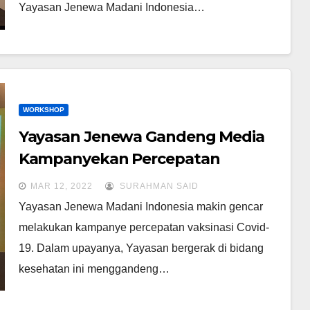
Yayasan Jenewa Madani Indonesia…
WORKSHOP
Yayasan Jenewa Gandeng Media
Kampanyekan Percepatan
Vaksinasi Covid-19
MAR 12, 2022
SURAHMAN SAID
Yayasan Jenewa Madani Indonesia makin gencar
melakukan kampanye percepatan vaksinasi Covid-
19. Dalam upayanya, Yayasan bergerak di bidang
kesehatan ini menggandeng…