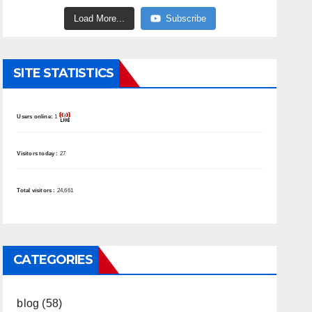
Load More...
Subscribe
SITE STATISTICS
Users online:
1
Visitors today :
27
Total visitors :
24,661
CATEGORIES
blog
(58)