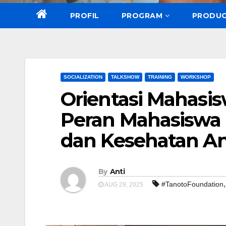
PROFIL
PROGRAM
PRODU
SOCIALIZATION
TALKSHOW
TRAINING
WORKSHOP
Orientasi Mahasis
Peran Mahasiswa
dan Kesehatan A
By
Anti
#TanotoFoundation
AUG 29, 2025