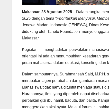
Makassar, 28 Agustus 2025
– Dalam rangka mem
2025
dengan tema
“Prioritaskan Menyusui, Memb
Jenewa Madani Indonesia (JENEWA), Dinas Keseh
didukung oleh Tanoto Foundation menyelenggaraka
Makassar.
Kegiatan ini menghadirkan perwakilan mahasiswa d
orientasi ini adalah menumbuhkan kesadaran gene
peran mahasiswa dalam edukasi, konseling, dan 
Dalam sambutannya, Surahmansah Said, M.P.H. s
merupakan agen perubahan dan gambaran masa dep
Mahasiswa tidak hanya dituntut menjaga status gizi
Harapannya, ilmu yang diperoleh dapat disebarlua
perbaikan gizi ibu hamil, baduta, dan balita. Ka
menggerakkan aksi nyata. Melalui forum ini, bahka