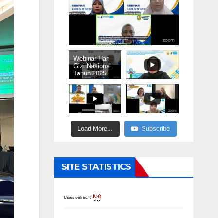
Webinar Hari
Gizi Nasional
Tahun 2025
Load More...
Subscribe
SITE STATISTICS
Users online:
0