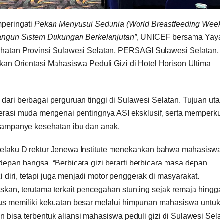
peringati
Pekan Menyusui Sedunia (World Breastfeeding Wee
angun Sistem Dukungan Berkelanjutan”
, UNICEF bersama Yay
atan Provinsi Sulawesi Selatan, PERSAGI Sulawesi Selatan,
n Orientasi Mahasiswa Peduli Gizi di Hotel Horison Ultima
ari berbagai perguruan tinggi di Sulawesi Selatan. Tujuan ut
rasi muda mengenai pentingnya ASI eksklusif, serta memperk
kampanye kesehatan ibu dan anak.
elaku Direktur Jenewa Institute menekankan bahwa mahasisw
an bangsa. “Berbicara gizi berarti berbicara masa depan.
 diri, tetapi juga menjadi motor penggerak di masyarakat.
skan, terutama terkait pencegahan stunting sejak remaja hingg
mpus memiliki kekuatan besar melalui himpunan mahasiswa untuk
n bisa terbentuk aliansi mahasiswa peduli gizi di Sulawesi Sela