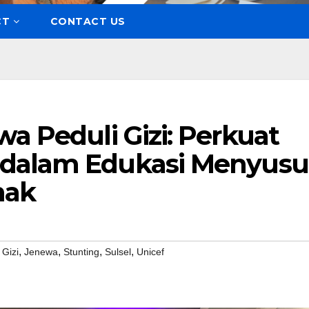
CT
CONTACT US
wa Peduli Gizi: Perkuat
dalam Edukasi Menyusu
nak
,
,
,
,
,
Gizi
Jenewa
Stunting
Sulsel
Unicef