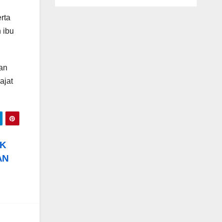
rta
 ibu
an
ajat
AK
AN