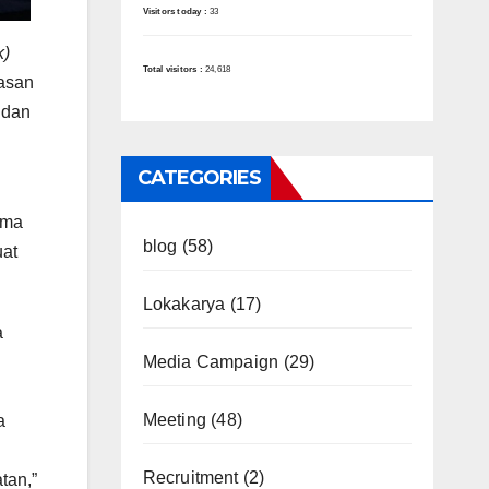
Visitors today :
33
k)
Total visitors :
24,618
asan
 dan
CATEGORIES
ama
blog
(58)
uat
Lokakarya
(17)
a
Media Campaign
(29)
Meeting
(48)
a
Recruitment
(2)
tan,”