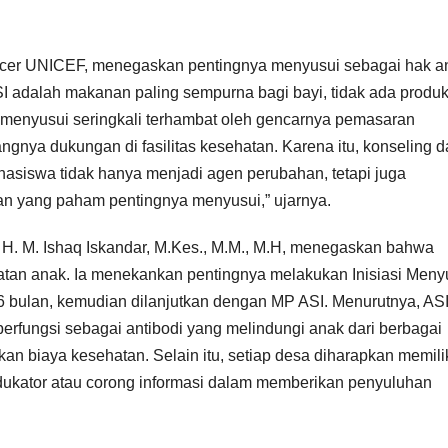
 Officer UNICEF, menegaskan pentingnya menyusui sebagai hak a
SI adalah makanan paling sempurna bagi bayi, tidak ada produk
 menyusui seringkali terhambat oleh gencarnya pemasaran
ngnya dukungan di fasilitas kesehatan. Karena itu, konseling 
hasiswa tidak hanya menjadi agen perubahan, tetapi juga
an yang paham pentingnya menyusui,” ujarnya.
. H. M. Ishaq Iskandar, M.Kes., M.M., M.H, menegaskan bahwa
atan anak. Ia menekankan pentingnya melakukan Inisiasi Men
 6 bulan, kemudian dilanjutkan dengan MP ASI. Menurutnya, AS
rfungsi sebagai antibodi yang melindungi anak dari berbagai
an biaya kesehatan. Selain itu, setiap desa diharapkan memili
dukator atau corong informasi dalam memberikan penyuluhan