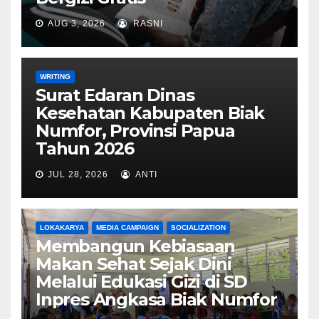
AUG 3, 2026
RASNI
WRITING
Surat Edaran Dinas
Kesehatan Kabupaten Biak
Numfor, Provinsi Papua
Tahun 2026
JUL 28, 2026
ANTI
LOKAKARYA
MEDIA CAMPAIGN
SOCIALIZATION
Membangun Kebiasaan
Makan Sehat Sejak Dini
Melalui Edukasi Gizi di SD
Inpres Angkasa Biak Numfor