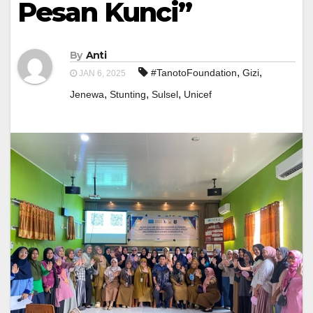
Pesan Kunci”
By
Anti
,
,
#TanotoFoundation
Gizi
JAN 6, 2025
,
,
,
Jenewa
Stunting
Sulsel
Unicef