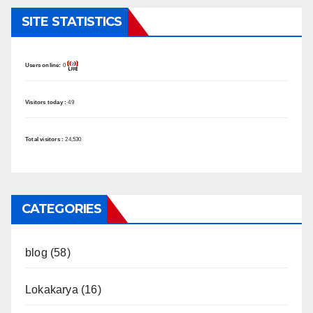
SITE STATISTICS
Users online:
0
Visitors today :
49
Total visitors :
24,530
CATEGORIES
blog
(58)
Lokakarya
(16)