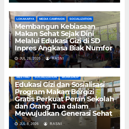
LOKAKARYA
MEDIA CAMPAIGN
SOCIALIZATION
Membangun Kebiasaan
Makan Sehat Sejak Dini
Melalui Edukasi Gizi di SD
Inpres Angkasa Biak Numfor
JUL 26, 2026
RASNI
MEETING
SOCIALIZATION
WORKSHOP
Edukasi Gizi dan Sosialisasi
Program Makan Bergizi
Gratis Perkuat Peran Sekolah
dan Orang Tua dalam
Mewujudkan Generasi Sehat
JUL 8, 2026
RASNI