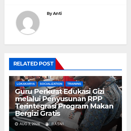
By
Anti
RELATED POST
LOKAKARYA
SOCIALIZATION
TRAINING
Guru Perkuat Edukasi Gizi
melalui Penyusunan RPP
Terintegrasi Program Makan
Bergizi Gratis
AUG 3, 2026
RASNI