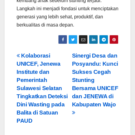
kembang anak sebelum stunting terjadi.
Langkah ini menjadi fondasi untuk menciptakan
generasi yang lebih sehat, produktif, dan
berkualitas di masa depan.
Post
Kolaborasi
Sinergi Desa dan
UNICEF, Jenewa
Posyandu: Kunci
navigation
Institute dan
Sukses Cegah
Pemerintah
Stunting
Sulawesi Selatan
Bersama UNICEF
Tingkatkan Deteksi
dan JENEWA di
Dini Wasting pada
Kabupaten Wajo
Balita di Satuan
PAUD