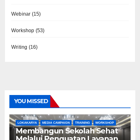
Webinar
(15)
Workshop
(53)
Writing
(16)
YOU MISSED
LOKAKARYA
MEDIA CAMPAIGN
TRAINING
WORKSHOP
Membangun Sekolah Sehat
Melalui Penguatan Layanan