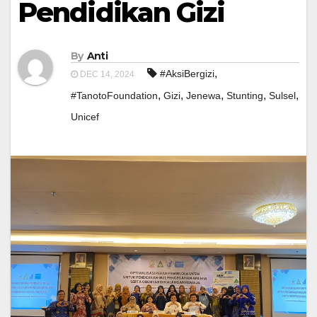
Pendidikan Gizi
By
Anti
,
#AksiBergizi
DEC 14, 2024
,
,
,
,
,
#TanotoFoundation
Gizi
Jenewa
Stunting
Sulsel
Unicef