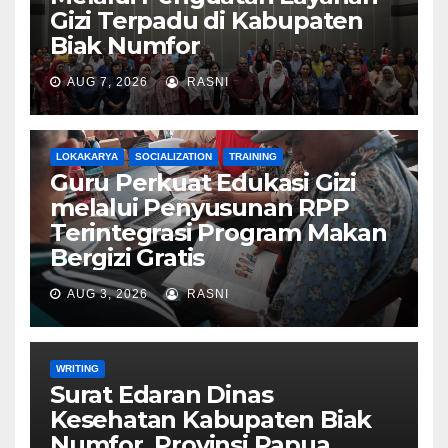
Gizi Terpadu di Kabupaten
Biak Numfor
AUG 7, 2026
RASNI
LOKAKARYA
SOCIALIZATION
TRAINING
Guru Perkuat Edukasi Gizi
melalui Penyusunan RPP
Terintegrasi Program Makan
Bergizi Gratis
AUG 3, 2026
RASNI
WRITING
Surat Edaran Dinas
Kesehatan Kabupaten Biak
Numfor, Provinsi Papua