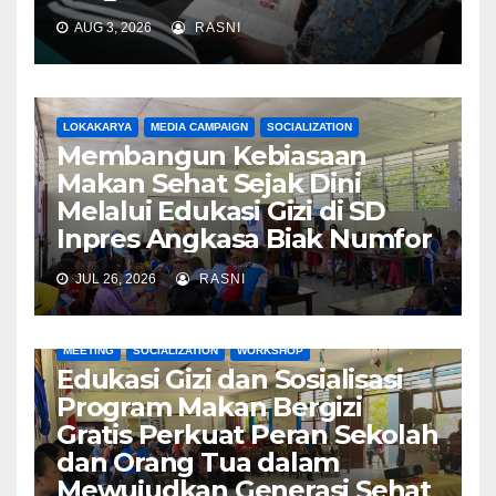
AUG 3, 2026
RASNI
LOKAKARYA
MEDIA CAMPAIGN
SOCIALIZATION
Membangun Kebiasaan
Makan Sehat Sejak Dini
Melalui Edukasi Gizi di SD
Inpres Angkasa Biak Numfor
JUL 26, 2026
RASNI
MEETING
SOCIALIZATION
WORKSHOP
Edukasi Gizi dan Sosialisasi
Program Makan Bergizi
Gratis Perkuat Peran Sekolah
dan Orang Tua dalam
Mewujudkan Generasi Sehat