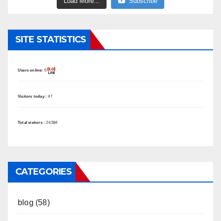
Load More...
Subscribe
SITE STATISTICS
Users online:
0
Visitors today :
47
Total visitors :
24,584
CATEGORIES
blog
(58)