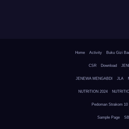
Home
Activity
Buku Gizi Ban
CSR
Download
JEN
JENEWA MENGABDI
JLA
NUTRITION 2024
NUTRITIO
Pedoman Strakom 10 
Sample Page
SB