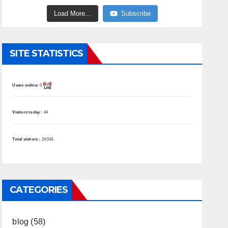
Load More...
Subscribe
SITE STATISTICS
Users online:
0
Visitors today :
44
Total visitors :
24,581
CATEGORIES
blog
(58)