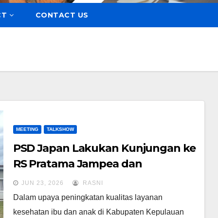
CT
CONTACT US
MEETING
TALKSHOW
PSD Japan Lakukan Kunjungan ke
RS Pratama Jampea dan
Puskesmas Ujung Jampea untuk
JUN 23, 2026
RASNI
Mendukung Penguatan Layanan
Dalam upaya peningkatan kualitas layanan
Kesehatan Ibu dan Anak
kesehatan ibu dan anak di Kabupaten Kepulauan