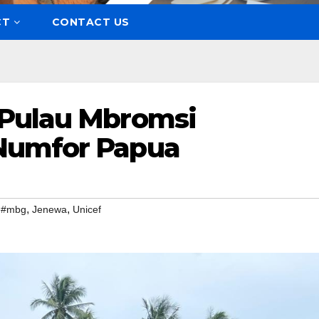
CT
CONTACT US
 Pulau Mbromsi
Numfor Papua
,
,
,
#mbg
Jenewa
Unicef