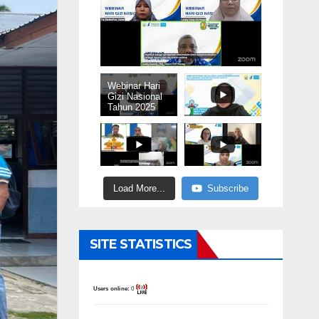
Webinar Hari
Gizi Nasional
Tahun 2025
Load More...
Subscribe
SITE STATISTICS
Users online:
0