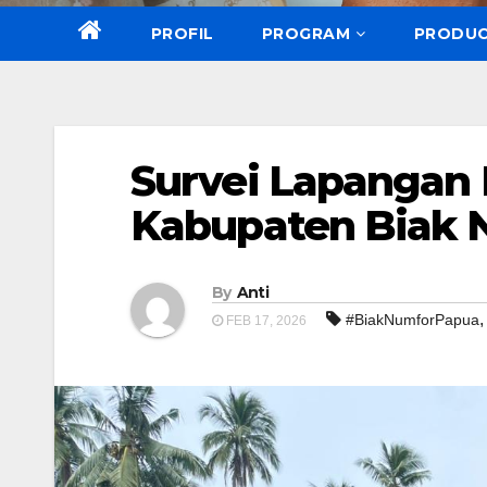
PROFIL
PROGRAM
PRODU
Survei Lapangan
Kabupaten Biak 
By
Anti
#BiakNumforPapua
FEB 17, 2026