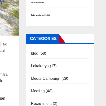
Visitors today :
31
Total visitors :
24,665
CATEGORIES
Biak
ial
blog
(58)
Lokakarya
(17)
mitra
Media Campaign
(29)
lu
Meeting
(48)
gian
Recruitment
(2)