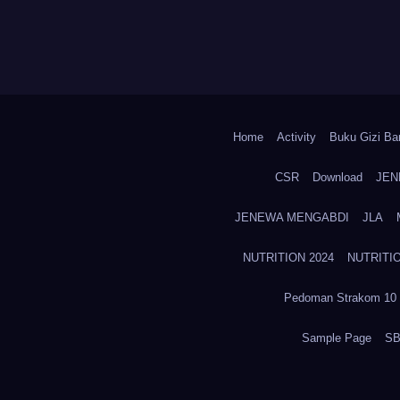
Home
Activity
Buku Gizi Ban
CSR
Download
JEN
JENEWA MENGABDI
JLA
NUTRITION 2024
NUTRITIO
Pedoman Strakom 10 
Sample Page
SB