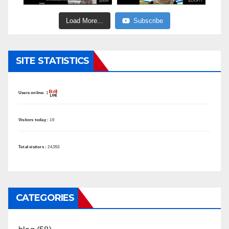
Load More...
Subscribe
SITE STATISTICS
Users online:
1
Visitors today :
16
Total visitors :
24,553
CATEGORIES