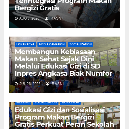
Terintegrasi Program Makan
Bergizi Gratis
AUG 3, 2026
RASNI
LOKAKARYA
MEDIA CAMPAIGN
SOCIALIZATION
Membangun Kebiasaan
Makan Sehat Sejak Dini
Melalui Edukasi Gizi di SD
Inpres Angkasa Biak Numfor
JUL 26, 2026
RASNI
MEETING
SOCIALIZATION
WORKSHOP
Edukasi Gizi dan Sosialisasi
Program Makan Bergizi
Gratis Perkuat Peran Sekolah