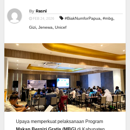
By
Rasni
,
,
#BiakNumforPapua
#mbg
FEB 24, 2026
,
,
Gizi
Jenewa
Unicef
Upaya memperkuat pelaksanaan Program
Makan Bergizi Gratis (MBG)
di Kabupaten