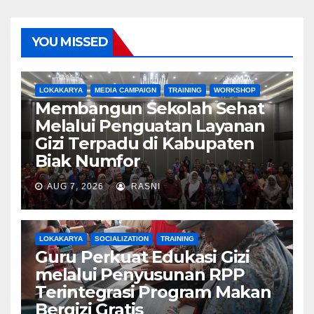
YOU MISSED
LOKAKARYA
MEDIA CAMPAIGN
TRAINING
WORKSHOP
Membangun Sekolah Sehat
Melalui Penguatan Layanan
Gizi Terpadu di Kabupaten
Biak Numfor
AUG 7, 2026
RASNI
LOKAKARYA
SOCIALIZATION
TRAINING
Guru Perkuat Edukasi Gizi
melalui Penyusunan RPP
Terintegrasi Program Makan
Bergizi Gratis