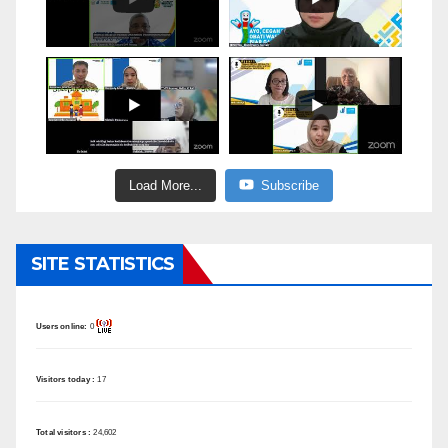
Load More...
Subscribe
SITE STATISTICS
Users online:
0
Visitors today :
17
Total visitors :
24,602