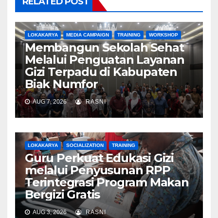
RELATED POST
LOKAKARYA
MEDIA CAMPAIGN
TRAINING
WORKSHOP
Membangun Sekolah Sehat
Melalui Penguatan Layanan
Gizi Terpadu di Kabupaten
Biak Numfor
AUG 7, 2026
RASNI
LOKAKARYA
SOCIALIZATION
TRAINING
Guru Perkuat Edukasi Gizi
melalui Penyusunan RPP
Terintegrasi Program Makan
Bergizi Gratis
AUG 3, 2026
RASNI