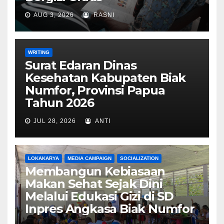
AUG 3, 2026
RASNI
WRITING
Surat Edaran Dinas
Kesehatan Kabupaten Biak
Numfor, Provinsi Papua
Tahun 2026
JUL 28, 2026
ANTI
LOKAKARYA
MEDIA CAMPAIGN
SOCIALIZATION
Membangun Kebiasaan
Makan Sehat Sejak Dini
Melalui Edukasi Gizi di SD
Inpres Angkasa Biak Numfor