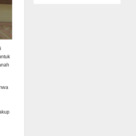
i
untuk
panah
ahwa
akup