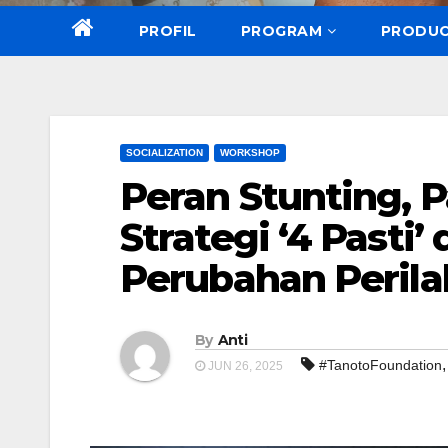
PROFIL
PROGRAM
PRODU
SOCIALIZATION
WORKSHOP
Peran Stunting, 
Strategi ‘4 Pasti
Perubahan Perila
By
Anti
#TanotoFoundation
JUN 26, 2025