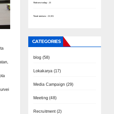
Visitors today :
16
Total visitors :
24,601
CATEGORIES
ta
blog
(58)
atan,
Lokakarya
(17)
ota
Media Campaign
(29)
urvei
Meeting
(48)
Recruitment
(2)