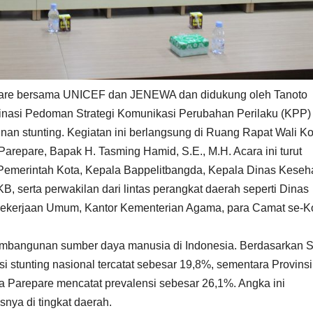
are bersama UNICEF dan JENEWA dan didukung oleh Tanoto
nasi Pedoman Strategi Komunikasi Perubahan Perilaku (KPP)
n stunting. Kegiatan ini berlangsung di Ruang Rapat Wali Ko
Parepare, Bapak H. Tasming Hamid, S.E., M.H. Acara ini turut
en Pemerintah Kota, Kepala Bappelitbangda, Kepala Dinas Keseh
 serta perwakilan dari lintas perangkat daerah seperti Dinas
 Pekerjaan Umum, Kantor Kementerian Agama, para Camat se-K
embangunan sumber daya manusia di Indonesia. Berdasarkan S
si stunting nasional tercatat sebesar 19,8%, sementara Provinsi
a Parepare mencatat prevalensi sebesar 26,1%. Angka ini
nya di tingkat daerah.