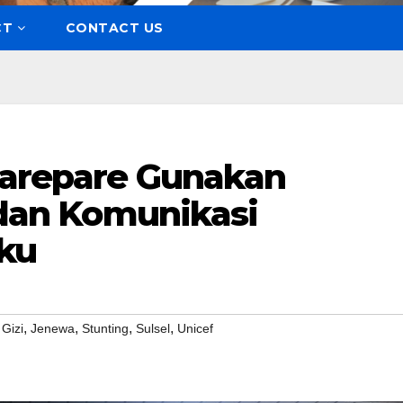
CT
CONTACT US
Parepare Gunakan
’ dan Komunikasi
ku
,
,
,
,
,
Gizi
Jenewa
Stunting
Sulsel
Unicef