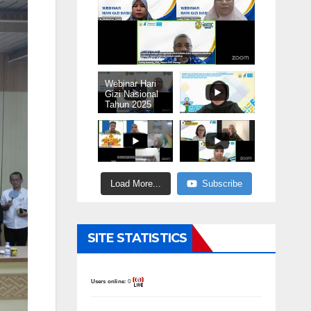
Webinar Hari
Gizi Nasional
Tahun 2025
Load More...
Subscribe
SITE STATISTICS
Users online:
0