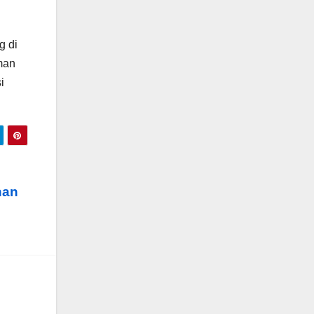
g di
man
i
nan