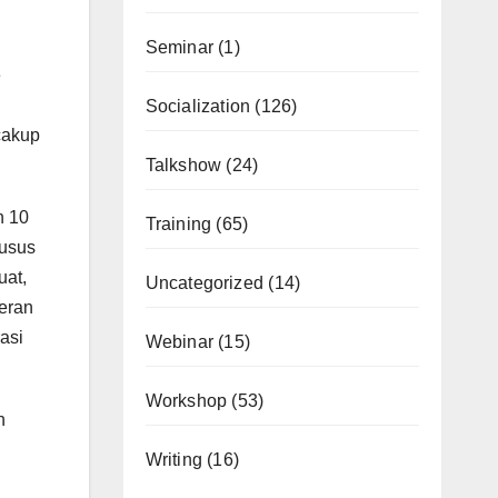
Seminar
(1)
e
Socialization
(126)
cakup
Talkshow
(24)
n 10
Training
(65)
husus
uat,
Uncategorized
(14)
eran
asi
Webinar
(15)
Workshop
(53)
n
Writing
(16)