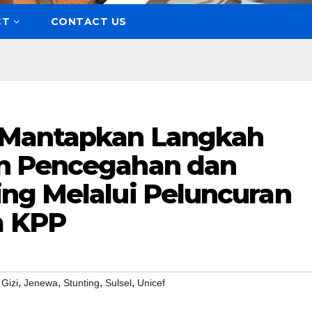
CT
CONTACT US
 Mantapkan Langkah
n Pencegahan dan
ng Melalui Peluncuran
m KPP
,
,
,
,
,
Gizi
Jenewa
Stunting
Sulsel
Unicef