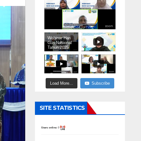
Webinar Hari
Gizi Nasional
Tahun 2025
Load More...
Subscribe
SITE STATISTICS
Users online:
0