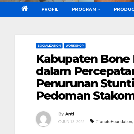
PROFIL
PROGRAM
PRODU
SOCIALIZATION
WORKSHOP
Kabupaten Bone
dalam Percepata
Penurunan Stunti
Pedoman Stako
By
Anti
#TanotoFoundation
JUN 13, 2025