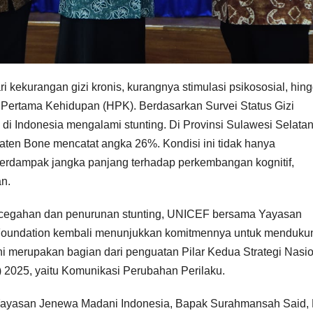
ri kekurangan gizi kronis, kurangnya stimulasi psikososial, hin
i Pertama Kehidupan (HPK). Berdasarkan Survei Status Gizi
a di Indonesia mengalami stunting. Di Provinsi Sulawesi Selatan
ten Bone mencatat angka 26%. Kondisi ini tidak hanya
berdampak jangka panjang terhadap perkembangan kognitif,
an.
cegahan dan penurunan stunting, UNICEF bersama Yayasan
Foundation kembali menunjukkan komitmennya untuk menduku
ni merupakan bagian dari penguatan Pilar Kedua Strategi Nasi
) 2025, yaitu Komunikasi Perubahan Perilaku.
r Yayasan Jenewa Madani Indonesia, Bapak Surahmansah Said,