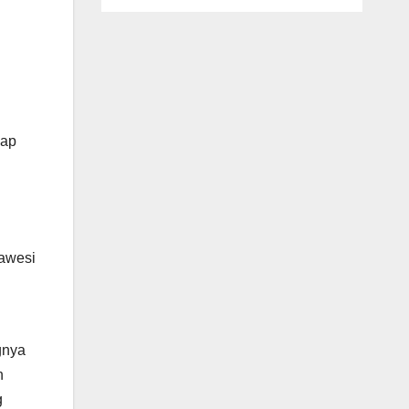
iap
lawesi
gnya
n
g