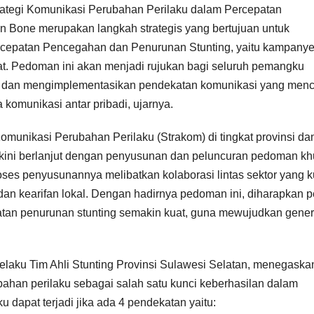
tegi Komunikasi Perubahan Perilaku dalam Percepatan
 Bone merupakan langkah strategis yang bertujuan untuk
ercepatan Pencegahan dan Penurunan Stunting, yaitu kampany
. Pedoman ini akan menjadi rujukan bagi seluruh pemangku
n dan mengimplementasikan pendekatan komunikasi yang men
a komunikasi antar pribadi, ujarnya.
munikasi Perubahan Perilaku (Strakom) di tingkat provinsi da
ni kini berlanjut dengan penyusunan dan peluncuran pedoman k
es penyusunannya melibatkan kolaborasi lintas sektor yang k
an kearifan lokal. Dengan hadirnya pedoman ini, diharapkan p
tan penurunan stunting semakin kuat, guna mewujudkan gener
elaku Tim Ahli Stunting Provinsi Sulawesi Selatan, menegaska
ahan perilaku sebagai salah satu kunci keberhasilan dalam
 dapat terjadi jika ada 4 pendekatan yaitu: