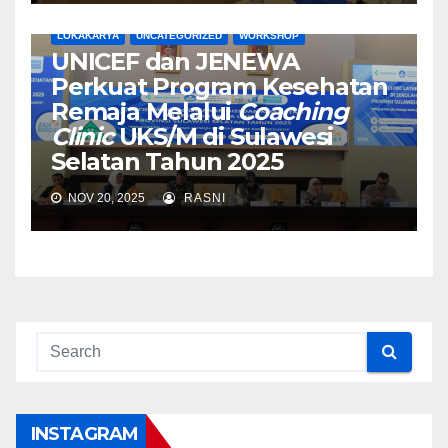
LOKAKARYA
UNCATEGORIZED
WORKSHOP
UNICEF dan JENEWA
Perkuat Program Kesehatan
Remaja Melalui
Coaching
Clinic
UKS/M
di Sulawesi
Selatan Tahun 2025
NOV 20, 2025
RASNI
INSTAGRAM